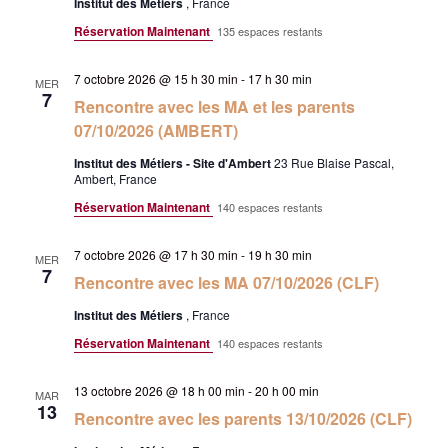
n
Institut des Métiers
, France
d
t
Réservation Maintenant
135 espaces restants
e
v
7 octobre 2026 @ 15 h 30 min
-
17 h 30 min
MER
7
u
Rencontre avec les MA et les parents
e
07/10/2026 (AMBERT)
s
Institut des Métiers - Site d'Ambert
23 Rue Blaise Pascal,
Ambert, France
É
Réservation Maintenant
140 espaces restants
v
è
7 octobre 2026 @ 17 h 30 min
-
19 h 30 min
MER
n
7
Rencontre avec les MA 07/10/2026 (CLF)
e
Institut des Métiers
, France
m
Réservation Maintenant
140 espaces restants
e
n
13 octobre 2026 @ 18 h 00 min
-
20 h 00 min
MAR
t
13
Rencontre avec les parents 13/10/2026 (CLF)
s