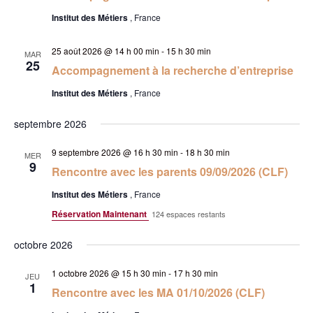
a
h
r
c
t
Institut des Métiers
, France
e
t
c
i
i
h
25 août 2026 @ 14 h 00 min
-
15 h 30 min
o
MAR
25
o
Accompagnement à la recherche d’entreprise
e
n
n
d
e
Institut des Métiers
, France
e
n
t
v
septembre 2026
e
n
u
z
a
9 septembre 2026 @ 16 h 30 min
-
18 h 30 min
MER
e
u
9
v
Rencontre avec les parents 09/09/2026 (CLF)
s
n
i
É
Institut des Métiers
, France
e
g
v
Réservation Maintenant
124 espaces restants
d
a
è
a
octobre 2026
n
t
t
e
i
1 octobre 2026 @ 15 h 30 min
-
17 h 30 min
e
JEU
m
o
1
Rencontre avec les MA 01/10/2026 (CLF)
.
e
n